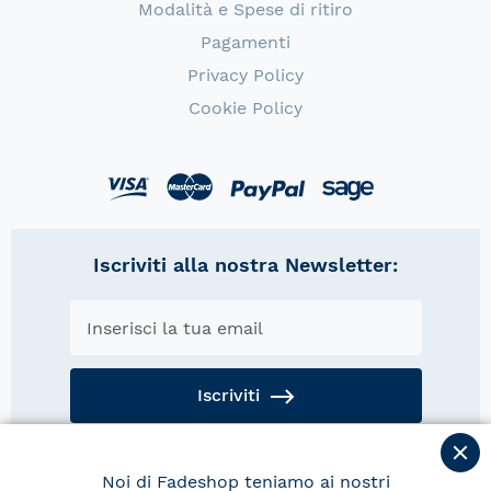
Modalità e Spese di ritiro
Pagamenti
Privacy Policy
Cookie Policy
Iscriviti alla nostra Newsletter:
Privacy Policy
Iscriviti
Le tue informazioni con noi sono al
sicuro. Leggi la nostra
privacy policy
.
Noi di Fadeshop teniamo ai nostri