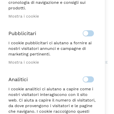
cronologia di navigazione e consigli sui
prodotti.
Mostra i cookie
Pubblicitari
I cookie pubblicitari ci aiutano a fornire ai
nostri visitatori annunci e campagne di
marketing pertinenti.
BUBBLE PORPORA
Mostra i cookie
BUBBLE BLU BICCHIERE
BICCHIERE ML.300
ML.300
11,75
11,75
€
€
Analitici
I cookie analitici ci aiutano a capire come i
nostri visitatori interagiscono con il sito
web. Ci aiuta a capire il numero di visitatori,
da dove provengono i visitatori e le pagine
che navigano. I cookie raccolgono questi