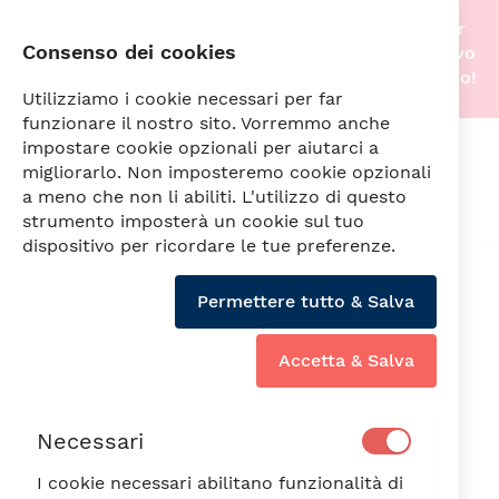
Stiamo traslocando nella nostra nuova sede! Per
Consenso dei cookies
questo motivo gli acquisti online saranno di nuovo
attivi non appena tutto sarà pronto. A prestissimo!
Utilizziamo i cookie necessari per far
funzionare il nostro sito. Vorremmo anche
impostare cookie opzionali per aiutarci a
Cerca
migliorarlo. Non imposteremo cookie opzionali
a meno che non li abiliti. L'utilizzo di questo
strumento imposterà un cookie sul tuo
dispositivo per ricordare le tue preferenze.
Naviga per
Permettere tutto & Salva
Accetta & Salva
Bicchieri
Tavola e Cucina
Necessari
I cookie necessari abilitano funzionalità di