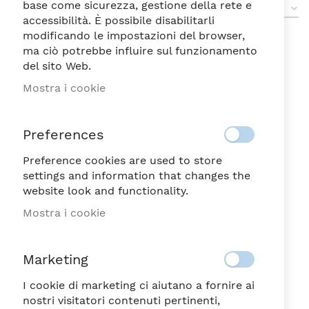
base come sicurezza, gestione della rete e
Articoli
1
-
18
di
23
accessibilità. È possibile disabilitarli
modificando le impostazioni del browser,
ma ciò potrebbe influire sul funzionamento
del sito Web.
Mostra i cookie
Preferences
Preference cookies are used to store
settings and information that changes the
website look and functionality.
Mostra i cookie
BUBBLE ARANCIONE
BUBBLE PESCA
BICCHIERE ML.300
BICCHIERE ML.300
Marketing
11,75
11,75
€
€
I cookie di marketing ci aiutano a fornire ai
nostri visitatori contenuti pertinenti,