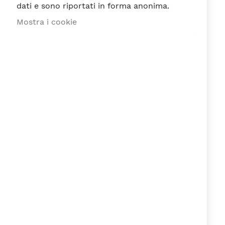
dati e sono riportati in forma anonima.
Mostra i cookie
BUBBLE VERDE
BUBBLE TURCHESE
BICCHIERE ML.300
BICCHIERE ML.300
11,75
11,75
€
€
Min6PZ