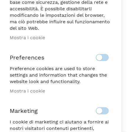
base come sicurezza, gestione della rete e
accessibilità. È possibile disabilitarli
modificando le impostazioni del browser,
ma ciò potrebbe influire sul funzionamento
del sito Web.
PINGA POIS/AMBRA SI
Vai
Mostra i cookie
all'inizio
BICC.LIQUORE GR. 60
della
4,85
galleria
€
Preferences
di
immagini
Preference cookies are used to store
NON DISPONIBILE
SKU
42801
settings and information that changes the
website look and functionality.
Sii il primo a recensire questo prodotto
Mostra i cookie
PINGA POIS/AMBRA SI BICCHIERE LIQUORE GR.60
Bicchiere da liquore, realizzato in vetro e decorato
Marketing
con pois ambra.
I cookie di marketing ci aiutano a fornire ai
nostri visitatori contenuti pertinenti,