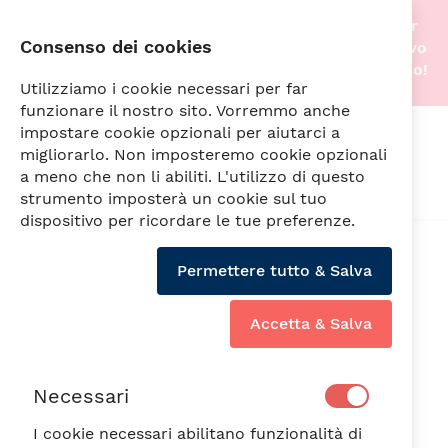
Stiamo traslocando nella nostra nuova sede! Per
Consenso dei cookies
questo motivo gli acquisti online saranno di nuovo
attivi non appena tutto sarà pronto. A prestissimo!
Utilizziamo i cookie necessari per far
funzionare il nostro sito. Vorremmo anche
impostare cookie opzionali per aiutarci a
Cerca
migliorarlo. Non imposteremo cookie opzionali
a meno che non li abiliti. L'utilizzo di questo
strumento imposterà un cookie sul tuo
dispositivo per ricordare le tue preferenze.
Vai
alla
Min6PZ
Permettere tutto & Salva
fine
della
galleria
Accetta & Salva
di
immagini
Necessari
I cookie necessari abilitano funzionalità di