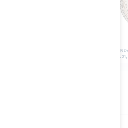
GARDA AMBRA BICCHIERE
MANDA
ML.400
CM.21,