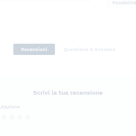
Possibilit
Recensioni
Questions & Answers
Scrivi la tua recensione
utazione
lla
lle
lle
lle
lle