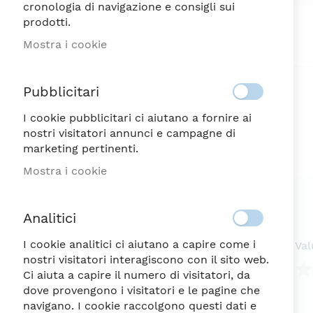
cronologia di navigazione e consigli sui
Vai
prodotti.
all'inizio
della
Mostra i cookie
galleria
di
immagini
Pubblicitari
I cookie pubblicitari ci aiutano a fornire ai
nostri visitatori annunci e campagne di
marketing pertinenti.
Mostra i cookie
Analitici
I cookie analitici ci aiutano a capire come i
Val
nostri visitatori interagiscono con il sito web.
Ci aiuta a capire il numero di visitatori, da
dove provengono i visitatori e le pagine che
1
2
3
4
5
navigano. I cookie raccolgono questi dati e
ste
Ste
Ste
Ste
Ste