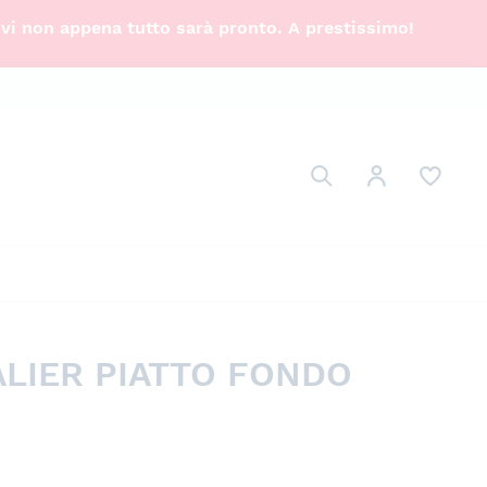
ivi non appena tutto sarà pronto. A prestissimo!
Cerca
Il mio Account
Cerca
LIER PIATTO FONDO