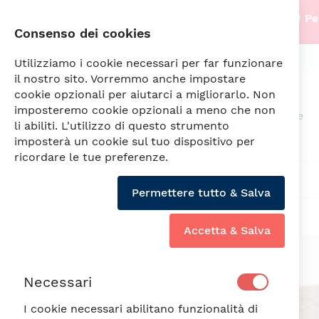
Stiamo traslocando nella nostra nuova sede! Per
Consenso dei cookies
info@fade.sm
SPEDIZIONI SEMPRE GRATUITE
Utilizziamo i cookie necessari per far funzionare
il nostro sito. Vorremmo anche impostare
cookie opzionali per aiutarci a migliorarlo. Non
imposteremo cookie opzionali a meno che non
Arredamento
Illuminazione
li abiliti. L'utilizzo di questo strumento
imposterà un cookie sul tuo dispositivo per
ricordare le tue preferenze.
ANIMALIER PIATTO FONDO CM.20
Permettere tutto & Salva
Accetta & Salva
Vai
alla
Min6PZ
fine
Necessari
della
galleria
I cookie necessari abilitano funzionalità di