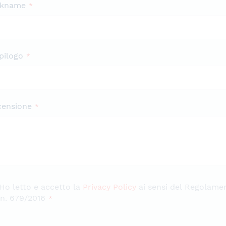
ckname
pilogo
censione
Ho letto e accetto la
Privacy Policy
ai sensi del Regolame
n. 679/2016