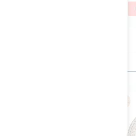
Potrebbe piacerti anche
Min6PZ