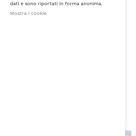
dati e sono riportati in forma anonima.
Mostra i cookie
Recensione
Ho letto e accetto la
Privacy Policy
ai
sensi del Regolamento EU n. 679/2016
Invia recensione