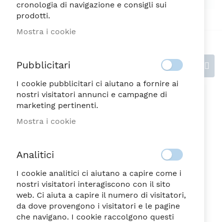
cronologia di navigazione e consigli sui
prodotti.
Mostra i cookie
Pubblicitari
Recensioni
I cookie pubblicitari ci aiutano a fornire ai
nostri visitatori annunci e campagne di
Scrivi la tua recensione
marketing pertinenti.
Valutazione
Mostra i cookie
Analitici
1
2
3
4
5
stella
Stelle
Stelle
Stelle
Stelle
Nickname
I cookie analitici ci aiutano a capire come i
nostri visitatori interagiscono con il sito
web. Ci aiuta a capire il numero di visitatori,
da dove provengono i visitatori e le pagine
che navigano. I cookie raccolgono questi
Riepilogo