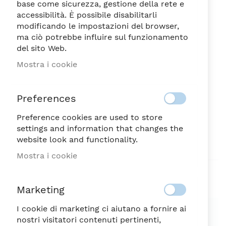
base come sicurezza, gestione della rete e
accessibilità. È possibile disabilitarli
modificando le impostazioni del browser,
ma ciò potrebbe influire sul funzionamento
del sito Web.
SPLENDOR PIATTO
Vai
Mostra i cookie
all'inizio
FONDO CM.23
della
10,40
galleria
€
Preferences
di
immagini
Preference cookies are used to store
DISPONIBILE
SKU
56023
settings and information that changes the
website look and functionality.
Sii il primo a recensire questo prodotto
Mostra i cookie
Aggiungi alla lista desideri
Marketing
SPEDIZIONE SEMPRE GRATUITA
I cookie di marketing ci aiutano a fornire ai
nostri visitatori contenuti pertinenti,
Possibilità di reso entro 7 giorni