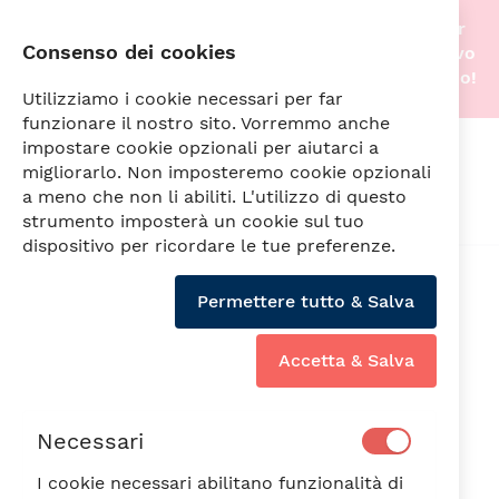
Stiamo traslocando nella nostra nuova sede! Per
Consenso dei cookies
questo motivo gli acquisti online saranno di nuovo
attivi non appena tutto sarà pronto. A prestissimo!
Utilizziamo i cookie necessari per far
funzionare il nostro sito. Vorremmo anche
impostare cookie opzionali per aiutarci a
Cerca
migliorarlo. Non imposteremo cookie opzionali
a meno che non li abiliti. L'utilizzo di questo
strumento imposterà un cookie sul tuo
dispositivo per ricordare le tue preferenze.
Vai
alla
Min6PZ
Permettere tutto & Salva
fine
della
galleria
Accetta & Salva
di
immagini
Necessari
I cookie necessari abilitano funzionalità di