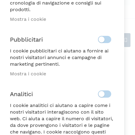
cronologia di navigazione e consigli sui
prodotti.
Mostra i cookie
Pubblicitari
Recensioni
I cookie pubblicitari ci aiutano a fornire ai
nostri visitatori annunci e campagne di
Scrivi la tua recensione
marketing pertinenti.
Valutazione
Mostra i cookie
Analitici
1
2
3
4
5
stella
Stelle
Stelle
Stelle
Stelle
Nickname
I cookie analitici ci aiutano a capire come i
nostri visitatori interagiscono con il sito
web. Ci aiuta a capire il numero di visitatori,
da dove provengono i visitatori e le pagine
che navigano. I cookie raccolgono questi
Riepilogo