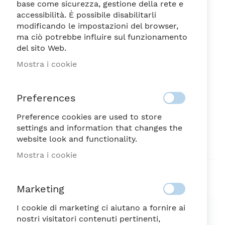
base come sicurezza, gestione della rete e
accessibilità. È possibile disabilitarli
modificando le impostazioni del browser,
ma ciò potrebbe influire sul funzionamento
del sito Web.
NATALIE PIATTO PIANO
Vai
Mostra i cookie
all'inizio
CM.27
della
15,90
galleria
€
Preferences
di
immagini
Preference cookies are used to store
DISPONIBILE
SKU
57733
settings and information that changes the
website look and functionality.
Sii il primo a recensire questo prodotto
Mostra i cookie
Aggiungi alla lista desideri
Marketing
SPEDIZIONE SEMPRE GRATUITA
I cookie di marketing ci aiutano a fornire ai
nostri visitatori contenuti pertinenti,
Possibilità di reso entro 7 giorni