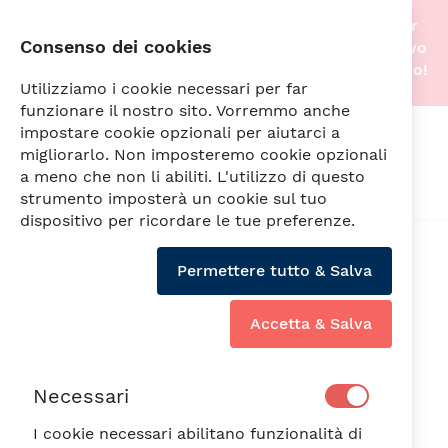
Stiamo traslocando nella nostra nuova sede! Per
Consenso dei cookies
questo motivo gli acquisti online saranno di nuovo
attivi non appena tutto sarà pronto. A prestissimo!
Utilizziamo i cookie necessari per far
funzionare il nostro sito. Vorremmo anche
impostare cookie opzionali per aiutarci a
Cerca
migliorarlo. Non imposteremo cookie opzionali
a meno che non li abiliti. L'utilizzo di questo
strumento imposterà un cookie sul tuo
dispositivo per ricordare le tue preferenze.
Vai
alla
Min6PZ
Permettere tutto & Salva
fine
della
galleria
Accetta & Salva
di
immagini
Necessari
I cookie necessari abilitano funzionalità di