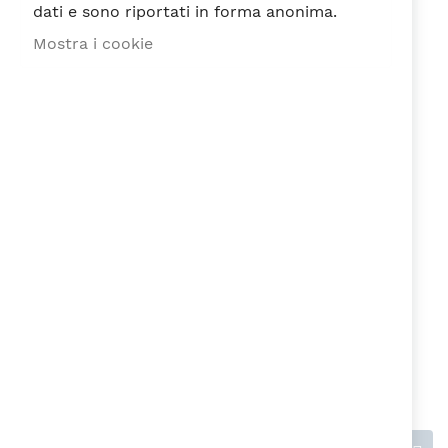
dati e sono riportati in forma anonima.
Mostra i cookie
Recensione
Ho letto e accetto la
Privacy Policy
ai
sensi del Regolamento EU n. 679/2016
Invia recensione