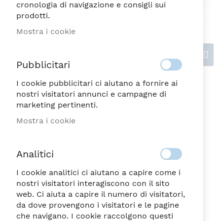
cronologia di navigazione e consigli sui
prodotti.
Mostra i cookie
Recensioni
Pubblicitari
I cookie pubblicitari ci aiutano a fornire ai
Scrivi la tua recensione
nostri visitatori annunci e campagne di
marketing pertinenti.
Valutazione
Mostra i cookie
1
2
3
4
5
Analitici
stella
Stelle
Stelle
Stelle
Stelle
Nickname
I cookie analitici ci aiutano a capire come i
nostri visitatori interagiscono con il sito
web. Ci aiuta a capire il numero di visitatori,
da dove provengono i visitatori e le pagine
Riepilogo
che navigano. I cookie raccolgono questi