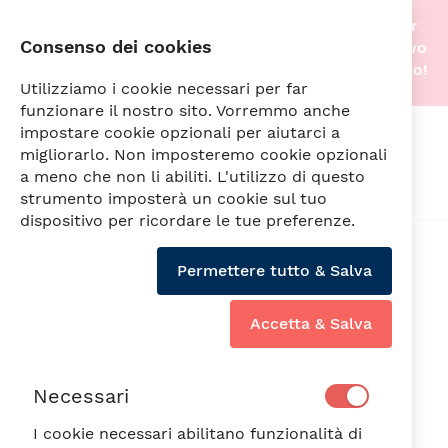
Stiamo traslocando nella nostra nuova sede! Per
Consenso dei cookies
questo motivo gli acquisti online saranno di nuovo
attivi non appena tutto sarà pronto. A prestissimo!
Utilizziamo i cookie necessari per far
funzionare il nostro sito. Vorremmo anche
impostare cookie opzionali per aiutarci a
Cerca
migliorarlo. Non imposteremo cookie opzionali
a meno che non li abiliti. L'utilizzo di questo
strumento imposterà un cookie sul tuo
dispositivo per ricordare le tue preferenze.
Vai
alla
Permettere tutto & Salva
fine
della
galleria
Accetta & Salva
di
immagini
Necessari
I cookie necessari abilitano funzionalità di