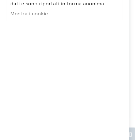
dati e sono riportati in forma anonima.
Mostra i cookie
Recensione
Ho letto e accetto la
Privacy Policy
ai
sensi del Regolamento EU n. 679/2016
Invia recensione
Questions & Answers