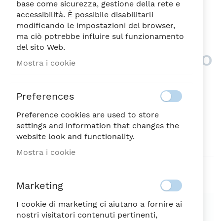
base come sicurezza, gestione della rete e
accessibilità. È possibile disabilitarli
modificando le impostazioni del browser,
ma ciò potrebbe influire sul funzionamento
del sito Web.
GABRIELLE BIANCO-NERO
Vai
Mostra i cookie
all'inizio
VASO CIL.CM.22X37
della
134,00
galleria
€
Preferences
di
immagini
Preference cookies are used to store
DISPONIBILE
SKU
57747
settings and information that changes the
website look and functionality.
Sii il primo a recensire questo prodotto
Mostra i cookie
Aggiungi alla lista desideri
Marketing
SPEDIZIONE SEMPRE GRATUITA
I cookie di marketing ci aiutano a fornire ai
nostri visitatori contenuti pertinenti,
Possibilità di reso entro 7 giorni