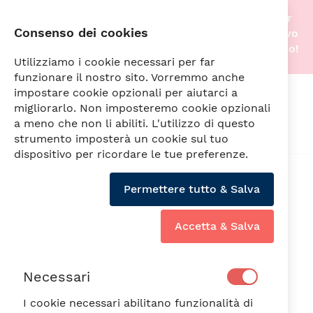
Stiamo traslocando nella nostra nuova sede! Per
Consenso dei cookies
questo motivo gli acquisti online saranno di nuovo
attivi non appena tutto sarà pronto. A prestissimo!
Utilizziamo i cookie necessari per far
funzionare il nostro sito. Vorremmo anche
impostare cookie opzionali per aiutarci a
Cerca
migliorarlo. Non imposteremo cookie opzionali
a meno che non li abiliti. L'utilizzo di questo
strumento imposterà un cookie sul tuo
dispositivo per ricordare le tue preferenze.
Vai
alla
Min6PZ
Permettere tutto & Salva
fine
della
galleria
Accetta & Salva
di
immagini
Necessari
I cookie necessari abilitano funzionalità di