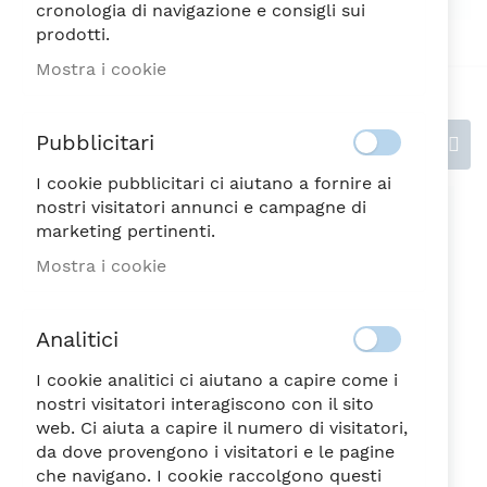
cronologia di navigazione e consigli sui
prodotti.
Mostra i cookie
Pubblicitari
Recensioni
I cookie pubblicitari ci aiutano a fornire ai
nostri visitatori annunci e campagne di
Scrivi la tua recensione
marketing pertinenti.
Valutazione
Mostra i cookie
Analitici
1
2
3
4
5
stella
Stelle
Stelle
Stelle
Stelle
Nickname
I cookie analitici ci aiutano a capire come i
nostri visitatori interagiscono con il sito
web. Ci aiuta a capire il numero di visitatori,
da dove provengono i visitatori e le pagine
che navigano. I cookie raccolgono questi
Riepilogo