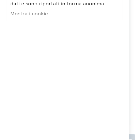
dati e sono riportati in forma anonima.
Mostra i cookie
Recensione
Ho letto e accetto la
Privacy Policy
ai
sensi del Regolamento EU n. 679/2016
Invia recensione