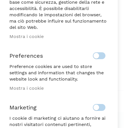
base come sicurezza, gestione della rete e
accessibilità. È possibile disabilitarli
modificando le impostazioni del browser,
ma ciò potrebbe influire sul funzionamento
del sito Web.
MUSA TAZZA CAFFE' CP.
Vai
Mostra i cookie
all'inizio
ML.90
della
9,55
galleria
€
Preferences
di
immagini
Preference cookies are used to store
NON DISPONIBILE
SKU
57964
settings and information that changes the
website look and functionality.
Sii il primo a recensire questo prodotto
Mostra i cookie
Aggiungi alla lista desideri
Marketing
SPEDIZIONE SEMPRE GRATUITA
I cookie di marketing ci aiutano a fornire ai
nostri visitatori contenuti pertinenti,
Possibilità di reso entro 7 giorni