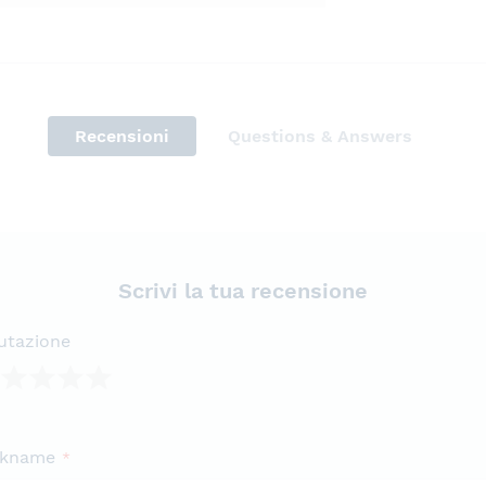
Recensioni
Questions & Answers
Scrivi la tua recensione
utazione
lla
lle
lle
lle
lle
ckname