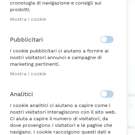
cronologia di navigazione e consigli sui
Vai
prodotti.
all'inizio
della
Mostra i cookie
galleria
di
immagini
Pubblicitari
I cookie pubblicitari ci aiutano a fornire ai
nostri visitatori annunci e campagne di
marketing pertinenti.
Mostra i cookie
Analitici
Val
I cookie analitici ci aiutano a capire come i
nostri visitatori interagiscono con il sito web.
1
2
3
4
5
Ci aiuta a capire il numero di visitatori, da
ste
Ste
Ste
Ste
Ste
dove provengono i visitatori e le pagine che
Ni
navigano. I cookie raccolgono questi dati e