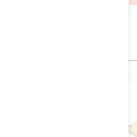
Potrebbe piacerti anche
Min6PZ