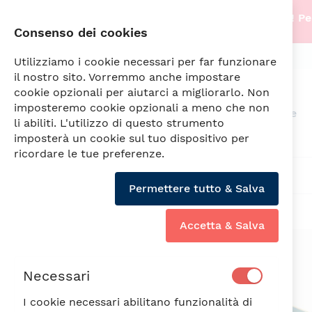
Stiamo traslocando nella nostra nuova sede! Per
Consenso dei cookies
info@fade.sm
SPEDIZIONI SEMPRE GRATUITE
Utilizziamo i cookie necessari per far funzionare
il nostro sito. Vorremmo anche impostare
cookie opzionali per aiutarci a migliorarlo. Non
imposteremo cookie opzionali a meno che non
Arredamento
Illuminazione
li abiliti. L'utilizzo di questo strumento
imposterà un cookie sul tuo dispositivo per
ricordare le tue preferenze.
VIVIENNE OTTANIO SET TAVOLA 18 PZ.
Permettere tutto & Salva
Accetta & Salva
Vai
alla
fine
Necessari
della
galleria
I cookie necessari abilitano funzionalità di