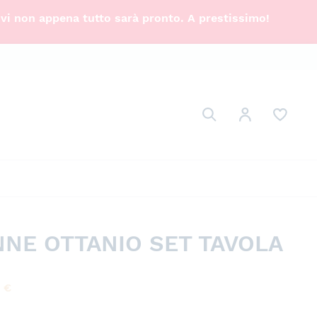
ivi non appena tutto sarà pronto. A prestissimo!
Cerca
Il mio Account
Cerca
NNE OTTANIO SET TAVOLA
0
€