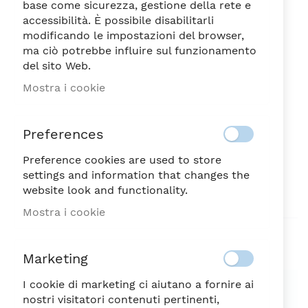
base come sicurezza, gestione della rete e
accessibilità. È possibile disabilitarli
modificando le impostazioni del browser,
ma ciò potrebbe influire sul funzionamento
del sito Web.
WILD FLOOR LAMP CM.
Vai
Mostra i cookie
all'inizio
45X155
della
754,00
galleria
€
Preferences
di
immagini
Preference cookies are used to store
DISPONIBILE
SKU
58450
settings and information that changes the
website look and functionality.
Sii il primo a recensire questo prodotto
Mostra i cookie
Aggiungi alla lista desideri
Marketing
SPEDIZIONE SEMPRE GRATUITA
I cookie di marketing ci aiutano a fornire ai
nostri visitatori contenuti pertinenti,
Possibilità di reso entro 7 giorni