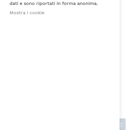
dati e sono riportati in forma anonima.
Mostra i cookie
Recensione
Ho letto e accetto la
Privacy Policy
ai
sensi del Regolamento EU n. 679/2016
Invia recensione
Questions & Answers