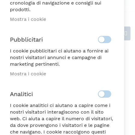
cronologia di navigazione e consigli sui
prodotti.
Mostra i cookie
Recensioni
Pubblicitari
I cookie pubblicitari ci aiutano a fornire ai
Scrivi la tua recensione
nostri visitatori annunci e campagne di
marketing pertinenti.
Valutazione
Mostra i cookie
1
2
3
4
5
Analitici
stella
Stelle
Stelle
Stelle
Stelle
Nickname
I cookie analitici ci aiutano a capire come i
nostri visitatori interagiscono con il sito
web. Ci aiuta a capire il numero di visitatori,
da dove provengono i visitatori e le pagine
Riepilogo
che navigano. I cookie raccolgono questi