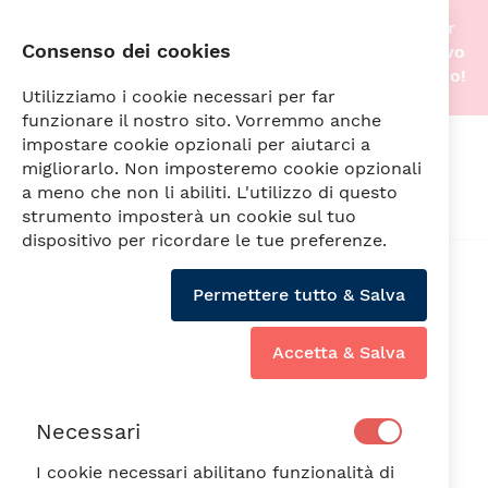
Stiamo traslocando nella nostra nuova sede! Per
Consenso dei cookies
questo motivo gli acquisti online saranno di nuovo
attivi non appena tutto sarà pronto. A prestissimo!
Utilizziamo i cookie necessari per far
funzionare il nostro sito. Vorremmo anche
impostare cookie opzionali per aiutarci a
Cerca
migliorarlo. Non imposteremo cookie opzionali
a meno che non li abiliti. L'utilizzo di questo
strumento imposterà un cookie sul tuo
dispositivo per ricordare le tue preferenze.
Vai
alla
Permettere tutto & Salva
fine
della
galleria
Accetta & Salva
di
immagini
Necessari
I cookie necessari abilitano funzionalità di