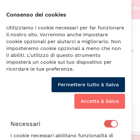
Stiamo traslocando nella nostra nuova sede! Per
Consenso dei cookies
info@fade.sm
SPEDIZIONI SEMPRE GRATUITE
Utilizziamo i cookie necessari per far funzionare
il nostro sito. Vorremmo anche impostare
cookie opzionali per aiutarci a migliorarlo. Non
imposteremo cookie opzionali a meno che non
Arredamento
Illuminazione
li abiliti. L'utilizzo di questo strumento
imposterà un cookie sul tuo dispositivo per
ricordare le tue preferenze.
FUJI PORTACANDELA ROSSO CM.16
Permettere tutto & Salva
Accetta & Salva
Vai
alla
fine
Necessari
della
galleria
I cookie necessari abilitano funzionalità di