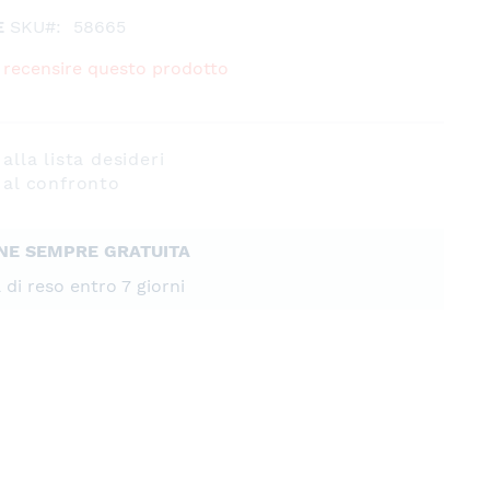
E
SKU
58665
 a recensire questo prodotto
alla lista desideri
 al confronto
NE SEMPRE GRATUITA
à di reso entro 7 giorni