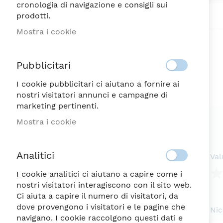
cronologia di navigazione e consigli sui
Vai
prodotti.
all'inizio
della
Mostra i cookie
galleria
di
immagini
Pubblicitari
I cookie pubblicitari ci aiutano a fornire ai
nostri visitatori annunci e campagne di
marketing pertinenti.
Mostra i cookie
Analitici
Val
I cookie analitici ci aiutano a capire come i
nostri visitatori interagiscono con il sito web.
1
2
3
4
5
Ci aiuta a capire il numero di visitatori, da
ste
Ste
Ste
Ste
Ste
dove provengono i visitatori e le pagine che
Ni
navigano. I cookie raccolgono questi dati e