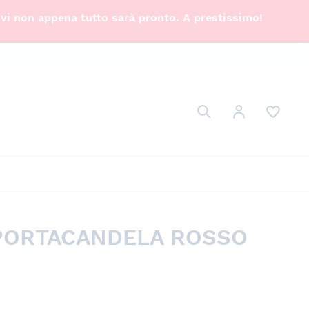
ivi non appena tutto sarà pronto. A prestissimo!
Cerca
Il mio Account
Cerca
 PORTACANDELA ROSSO