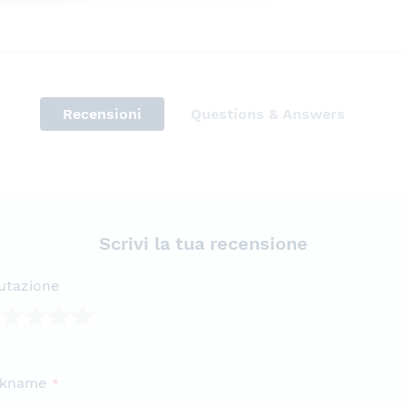
Recensioni
Questions & Answers
Scrivi la tua recensione
utazione
lla
lle
lle
lle
lle
ckname