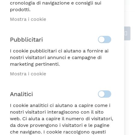
cronologia di navigazione e consigli sui
prodotti.
Mostra i cookie
Recensioni
Pubblicitari
I cookie pubblicitari ci aiutano a fornire ai
Scrivi la tua recensione
nostri visitatori annunci e campagne di
marketing pertinenti.
Valutazione
Mostra i cookie
1
2
3
4
5
Analitici
stella
Stelle
Stelle
Stelle
Stelle
Nickname
I cookie analitici ci aiutano a capire come i
nostri visitatori interagiscono con il sito
web. Ci aiuta a capire il numero di visitatori,
da dove provengono i visitatori e le pagine
Riepilogo
che navigano. I cookie raccolgono questi