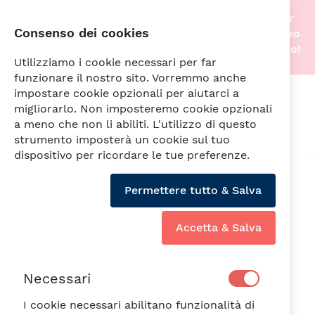
Stiamo traslocando nella nostra nuova sede! Per
Consenso dei cookies
questo motivo gli acquisti online saranno di nuovo
attivi non appena tutto sarà pronto. A prestissimo!
Utilizziamo i cookie necessari per far
funzionare il nostro sito. Vorremmo anche
impostare cookie opzionali per aiutarci a
Cerca
migliorarlo. Non imposteremo cookie opzionali
a meno che non li abiliti. L'utilizzo di questo
strumento imposterà un cookie sul tuo
dispositivo per ricordare le tue preferenze.
Vai
alla
Permettere tutto & Salva
fine
della
galleria
Accetta & Salva
di
immagini
Necessari
I cookie necessari abilitano funzionalità di