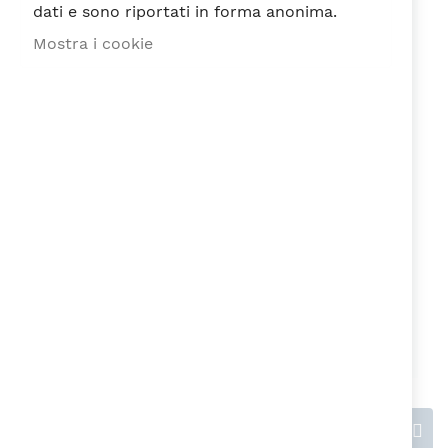
dati e sono riportati in forma anonima.
Mostra i cookie
Recensione
Ho letto e accetto la
Privacy Policy
ai
sensi del Regolamento EU n. 679/2016
Invia recensione
Questions & Answers