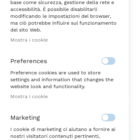
base come sicurezza, gestione della rete e
accessibilità. È possibile disabilitarli
modificando le impostazioni del browser,
ma ciò potrebbe influire sul funzionamento
del sito Web.
FUJI PORTACANDELA
Vai
Mostra i cookie
all'inizio
ROSSO CM.18
della
30,50
galleria
€
Preferences
di
immagini
Preference cookies are used to store
NON DISPONIBILE
SKU
58666
settings and information that changes the
website look and functionality.
Sii il primo a recensire questo prodotto
Mostra i cookie
Aggiungi alla lista desideri
Marketing
SPEDIZIONE SEMPRE GRATUITA
I cookie di marketing ci aiutano a fornire ai
nostri visitatori contenuti pertinenti,
Possibilità di reso entro 7 giorni