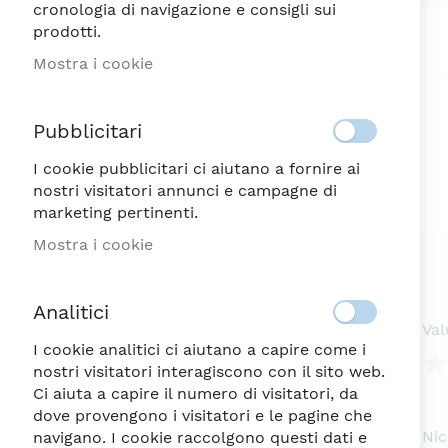
cronologia di navigazione e consigli sui
Vai
prodotti.
all'inizio
della
Mostra i cookie
galleria
di
immagini
Pubblicitari
I cookie pubblicitari ci aiutano a fornire ai
nostri visitatori annunci e campagne di
marketing pertinenti.
Mostra i cookie
Analitici
Val
I cookie analitici ci aiutano a capire come i
nostri visitatori interagiscono con il sito web.
Ci aiuta a capire il numero di visitatori, da
1
2
3
4
5
dove provengono i visitatori e le pagine che
ste
Ste
Ste
Ste
Ste
Ni
navigano. I cookie raccolgono questi dati e