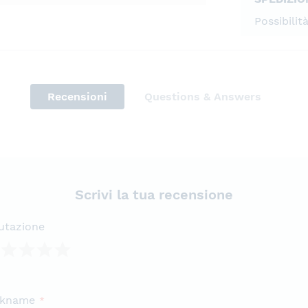
Possibilit
Recensioni
Questions & Answers
Scrivi la tua recensione
utazione
lla
lle
lle
lle
lle
ckname