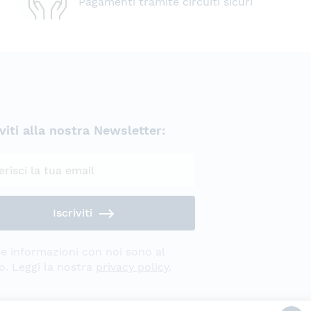
Pagamenti tramite circuiti sicuri
iviti alla nostra Newsletter:
Privacy Policy
Iscriviti
e informazioni con noi sono al
o. Leggi la nostra
privacy policy
.