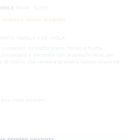
IBILE
SKU
53235
 a recensire questo prodotto
OSTO TAVOLA 3 PZ. VIOLA
 composto da piatto piano, fondo e frutta,
n porcellana e decorato con arabeschi viola, per
e di colore che renderà la vostra tavola vivace ed
alla lista desideri
NE SEMPRE GRATUITA