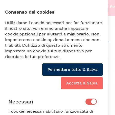
Stiamo traslocando nella nostra nuova sede! Per
Consenso dei cookies
info@fade.sm
SPEDIZIONI SEMPRE GRATUITE
Utilizziamo i cookie necessari per far funzionare
il nostro sito. Vorremmo anche impostare
cookie opzionali per aiutarci a migliorarlo. Non
imposteremo cookie opzionali a meno che non
Arredamento
Illuminazione
li abiliti. L'utilizzo di questo strumento
imposterà un cookie sul tuo dispositivo per
ricordare le tue preferenze.
ARABESCO POSTO TAVOLA 3 PZ. VIOLA
Permettere tutto & Salva
Accetta & Salva
Vai
alla
fine
Necessari
della
galleria
I cookie necessari abilitano funzionalità di