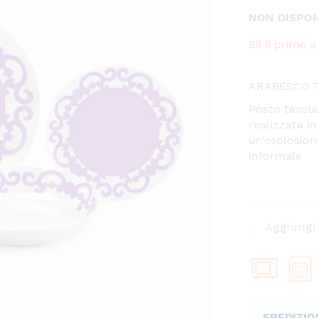
NON DISPON
Sii il primo
ARABESCO P
Posto tavola
realizzata i
un’esplosion
informale
Aggiungi 
SPEDIZIO