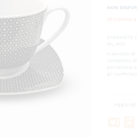
NON DISPON
Sii il primo
DIAMANTE C
ML.400
Il servizio 
composto da 
porcellana e
gli conferis
Aggiungi 