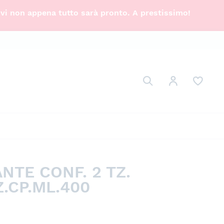
ivi non appena tutto sarà pronto. A prestissimo!
Cerca
Il mio Account
Cerca
NTE CONF. 2 TZ.
.CP.ML.400