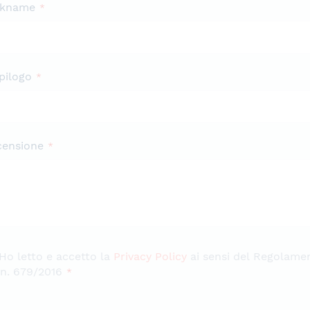
ckname
pilogo
censione
Ho letto e accetto la
Privacy Policy
ai sensi del Regolame
n. 679/2016