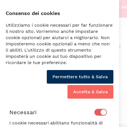
Stiamo traslocando nella nostra nuova sede! Per
Consenso dei cookies
info@fade.sm
SPEDIZIONI SEMPRE GRATUITE
Utilizziamo i cookie necessari per far funzionare
il nostro sito. Vorremmo anche impostare
cookie opzionali per aiutarci a migliorarlo. Non
imposteremo cookie opzionali a meno che non
Arredamento
Illuminazione
li abiliti. L'utilizzo di questo strumento
imposterà un cookie sul tuo dispositivo per
ricordare le tue preferenze.
DIAMANTE CONF. 2 TZ. COLAZ.CP.ML.400
Permettere tutto & Salva
Accetta & Salva
Vai
alla
fine
Necessari
della
galleria
I cookie necessari abilitano funzionalità di