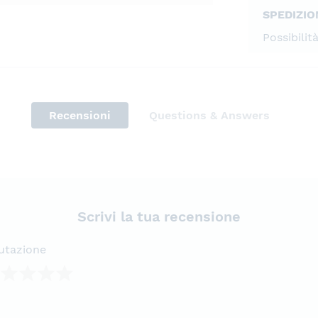
SPEDIZIO
Possibilit
Recensioni
Questions & Answers
Scrivi la tua recensione
utazione
lla
lle
lle
lle
lle