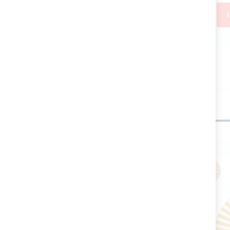
Potrebbe piacerti anche
Min6PZ
Min6PZ