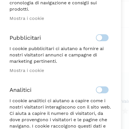
cronologia di navigazione e consigli sui
Vai
prodotti.
all'inizio
della
Mostra i cookie
galleria
di
immagini
Pubblicitari
I cookie pubblicitari ci aiutano a fornire ai
nostri visitatori annunci e campagne di
marketing pertinenti.
Mostra i cookie
Analitici
I cookie analitici ci aiutano a capire come i
Val
nostri visitatori interagiscono con il sito web.
Ci aiuta a capire il numero di visitatori, da
dove provengono i visitatori e le pagine che
1
2
3
4
5
navigano. I cookie raccolgono questi dati e
ste
Ste
Ste
Ste
Ste