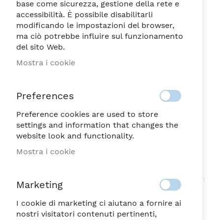
base come sicurezza, gestione della rete e
accessibilità. È possibile disabilitarli
modificando le impostazioni del browser,
ma ciò potrebbe influire sul funzionamento
del sito Web.
ICE GRIGIO SET 6
Vai
Mostra i cookie
all'inizio
BICCHIERI ML.300
della
80,40
galleria
€
Preferences
di
immagini
Preference cookies are used to store
NON DISPONIBILE
SKU
50921
settings and information that changes the
website look and functionality.
Sii il primo a recensire questo prodotto
Mostra i cookie
ICE GRIGIO SET 6 BICCHIERI ML.300
Set composto da 6 bicchieri da 300 ml. realizzati in
Marketing
vetro in pasta colore, di colore grigio e con effetto
craclé.
I cookie di marketing ci aiutano a fornire ai
nostri visitatori contenuti pertinenti,