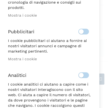
cronologia di navigazione e consigli sui
prodotti.
Aggiungi alla lista desideri
Mostra i cookie
Pubblicitari
I cookie pubblicitari ci aiutano a fornire ai
SPEDIZIONE SEMPRE GRATUITA
nostri visitatori annunci e campagne di
marketing pertinenti.
Possibilità di reso entro 7 giorni
Mostra i cookie
Analitici
Recensioni
I cookie analitici ci aiutano a capire come i
nostri visitatori interagiscono con il sito
Scrivi la tua recensione
web. Ci aiuta a capire il numero di visitatori,
da dove provengono i visitatori e le pagine
Valutazione
che navigano. I cookie raccolgono questi