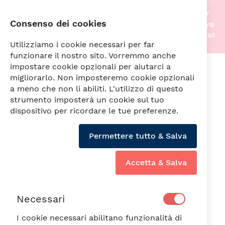
Stiamo traslocando nella nostra nuova sede! Per
Consenso dei cookies
questo motivo gli acquisti online saranno di nuovo
attivi non appena tutto sarà pronto. A prestissimo!
Utilizziamo i cookie necessari per far
funzionare il nostro sito. Vorremmo anche
impostare cookie opzionali per aiutarci a
Cerca
migliorarlo. Non imposteremo cookie opzionali
a meno che non li abiliti. L'utilizzo di questo
strumento imposterà un cookie sul tuo
dispositivo per ricordare le tue preferenze.
Vai
alla
Permettere tutto & Salva
fine
della
galleria
Accetta & Salva
di
immagini
Necessari
I cookie necessari abilitano funzionalità di