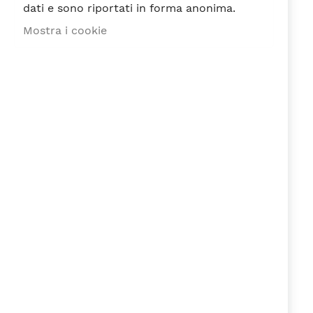
dati e sono riportati in forma anonima.
Mostra i cookie
1
2
3
4
5
stella
Stelle
Stelle
Stelle
Stelle
Nickname
Riepilogo
Recensione