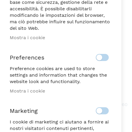
base come sicurezza, gestione della rete e
accessibilità. È possibile disabilitarli
modificando le impostazioni del browser,
ma ciò potrebbe influire sul funzionamento
del sito Web.
POLLY CALICE BRANDY
Vai
Mostra i cookie
all'inizio
ML.660
della
18,10
galleria
€
Preferences
di
immagini
Preference cookies are used to store
DISPONIBILE
SKU
53978
settings and information that changes the
website look and functionality.
Sii il primo a recensire questo prodotto
Mostra i cookie
POLLY CALICE BRANDY ML.660
Calice da Brandy in vetro molato con capienza di 660
Marketing
ml, caratterizzato dal delicato decoro satinato a
forma di fiore sulla base.
I cookie di marketing ci aiutano a fornire ai
nostri visitatori contenuti pertinenti,