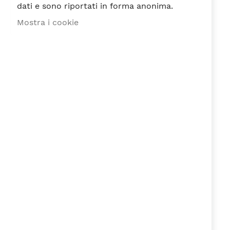
dati e sono riportati in forma anonima.
Mostra i cookie
Valutazione
1
2
3
4
5
stella
Stelle
Stelle
Stelle
Stelle
Nickname
Riepilogo
Recensione