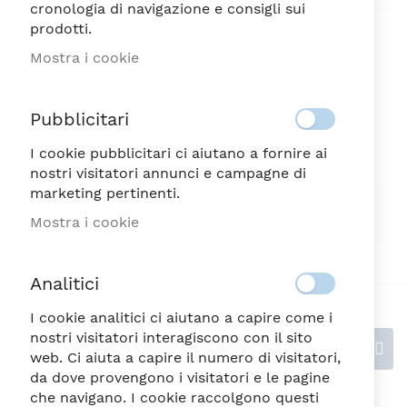
cronologia di navigazione e consigli sui
prodotti.
Aggiungi alla lista desideri
Mostra i cookie
POLLY CALICE BRANDY ML.660 è disponibile per
l'acquisto in incrementi di 6
Pubblicitari
I cookie pubblicitari ci aiutano a fornire ai
nostri visitatori annunci e campagne di
marketing pertinenti.
SPEDIZIONE SEMPRE GRATUITA
Mostra i cookie
Possibilità di reso entro 7 giorni
Analitici
I cookie analitici ci aiutano a capire come i
nostri visitatori interagiscono con il sito
Recensioni
web. Ci aiuta a capire il numero di visitatori,
da dove provengono i visitatori e le pagine
che navigano. I cookie raccolgono questi
Scrivi la tua recensione