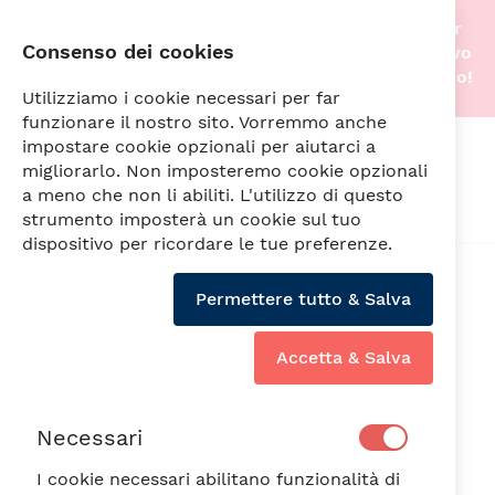
Stiamo traslocando nella nostra nuova sede! Per
Consenso dei cookies
questo motivo gli acquisti online saranno di nuovo
attivi non appena tutto sarà pronto. A prestissimo!
Utilizziamo i cookie necessari per far
funzionare il nostro sito. Vorremmo anche
impostare cookie opzionali per aiutarci a
Cerca
migliorarlo. Non imposteremo cookie opzionali
a meno che non li abiliti. L'utilizzo di questo
strumento imposterà un cookie sul tuo
dispositivo per ricordare le tue preferenze.
Vai
alla
Min6PZ
Permettere tutto & Salva
fine
della
galleria
Accetta & Salva
di
immagini
Necessari
I cookie necessari abilitano funzionalità di