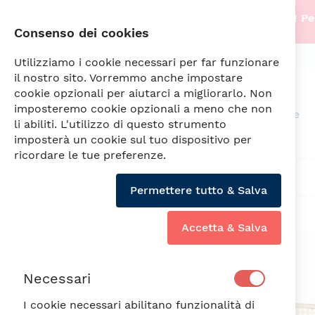
Stiamo traslocando nella nostra nuova sede! Per
Consenso dei cookies
info@fade.sm
SPEDIZIONI SEMPRE GRATUITE
Utilizziamo i cookie necessari per far funzionare
il nostro sito. Vorremmo anche impostare
cookie opzionali per aiutarci a migliorarlo. Non
imposteremo cookie opzionali a meno che non
Arredamento
Illuminazione
li abiliti. L'utilizzo di questo strumento
imposterà un cookie sul tuo dispositivo per
ricordare le tue preferenze.
WIEN SET 2 TAVOLINI CM.45x50/35x43
Permettere tutto & Salva
Accetta & Salva
Vai
alla
fine
Necessari
della
galleria
I cookie necessari abilitano funzionalità di