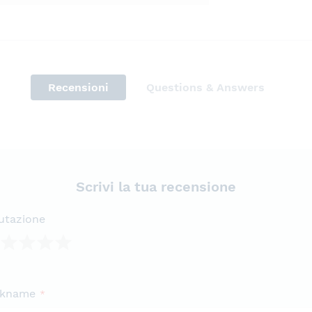
Recensioni
Questions & Answers
Scrivi la tua recensione
utazione
lla
lle
lle
lle
lle
ckname