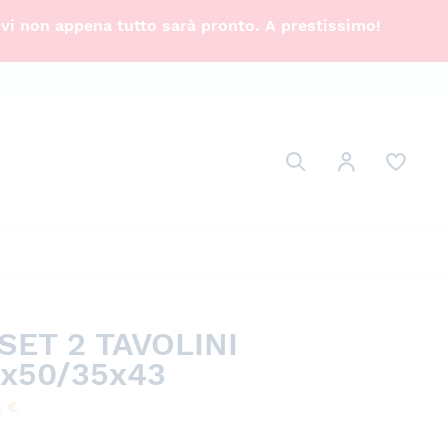
ivi non appena tutto sarà pronto. A prestissimo!
Cerca
Il mio Account
Cerca
SET 2 TAVOLINI
x50/35x43
0
€