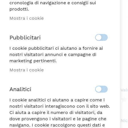
cronologia di navigazione e consigli sui
Vai
prodotti.
all'inizio
della
Mostra i cookie
galleria
di
immagini
Pubblicitari
I cookie pubblicitari ci aiutano a fornire ai
nostri visitatori annunci e campagne di
marketing pertinenti.
Mostra i cookie
Analitici
Val
I cookie analitici ci aiutano a capire come i
nostri visitatori interagiscono con il sito web.
1
2
3
4
5
Ci aiuta a capire il numero di visitatori, da
ste
Ste
Ste
Ste
Ste
dove provengono i visitatori e le pagine che
Ni
navigano. I cookie raccolgono questi dati e