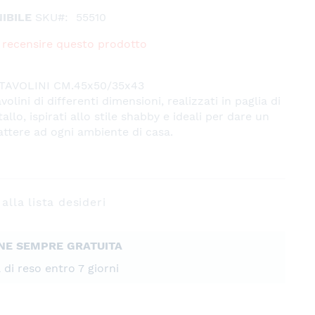
IBILE
SKU
55510
 a recensire questo prodotto
 TAVOLINI CM.45x50/35x43
volini di differenti dimensioni, realizzati in paglia di
llo, ispirati allo stile shabby e ideali per dare un
attere ad ogni ambiente di casa.
alla lista desideri
NE SEMPRE GRATUITA
à di reso entro 7 giorni