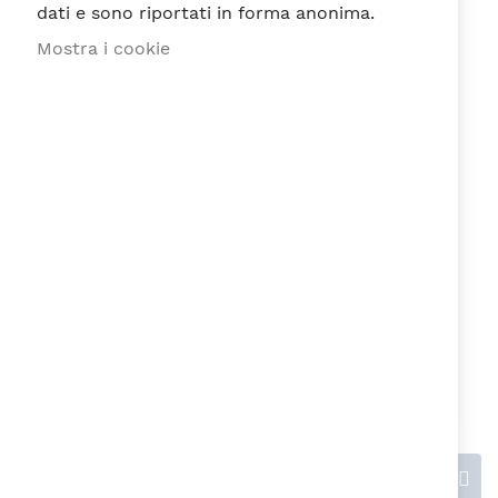
dati e sono riportati in forma anonima.
Mostra i cookie
Recensione
Ho letto e accetto la
Privacy Policy
ai
sensi del Regolamento EU n. 679/2016
Invia recensione
Questions & Answers