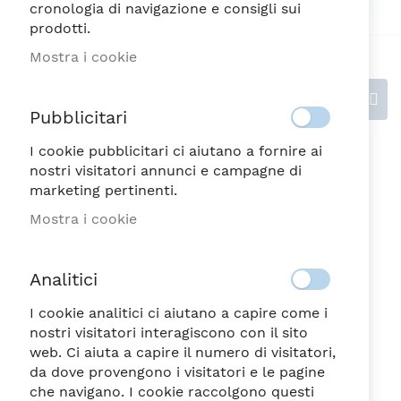
cronologia di navigazione e consigli sui
prodotti.
Mostra i cookie
Recensioni
Pubblicitari
I cookie pubblicitari ci aiutano a fornire ai
Scrivi la tua recensione
nostri visitatori annunci e campagne di
marketing pertinenti.
Valutazione
Mostra i cookie
1
2
3
4
5
Analitici
stella
Stelle
Stelle
Stelle
Stelle
Nickname
I cookie analitici ci aiutano a capire come i
nostri visitatori interagiscono con il sito
web. Ci aiuta a capire il numero di visitatori,
da dove provengono i visitatori e le pagine
Riepilogo
che navigano. I cookie raccolgono questi