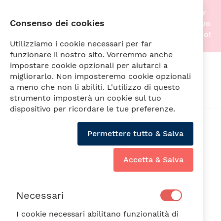
Stiamo traslocando nella nostra nuova sede! Per
Consenso dei cookies
questo motivo gli acquisti online saranno di nuovo
attivi non appena tutto sarà pronto. A prestissimo!
Utilizziamo i cookie necessari per far
funzionare il nostro sito. Vorremmo anche
impostare cookie opzionali per aiutarci a
Cerca
migliorarlo. Non imposteremo cookie opzionali
a meno che non li abiliti. L'utilizzo di questo
strumento imposterà un cookie sul tuo
dispositivo per ricordare le tue preferenze.
Vai
alla
Permettere tutto & Salva
fine
della
galleria
Accetta & Salva
di
immagini
Necessari
I cookie necessari abilitano funzionalità di