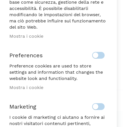
base come sicurezza, gestione della rete e
accessibilità. È possibile disabilitarli
modificando le impostazioni del browser,
ma ciò potrebbe influire sul funzionamento
del sito Web.
PORTOFINO VASO
Vai
Mostra i cookie
all'inizio
CM.22,5x16
della
125,00
galleria
€
Preferences
di
immagini
Preference cookies are used to store
NON DISPONIBILE
SKU
56442
settings and information that changes the
website look and functionality.
Sii il primo a recensire questo prodotto
Mostra i cookie
Aggiungi alla lista desideri
Marketing
SPEDIZIONE SEMPRE GRATUITA
I cookie di marketing ci aiutano a fornire ai
nostri visitatori contenuti pertinenti,
Possibilità di reso entro 7 giorni