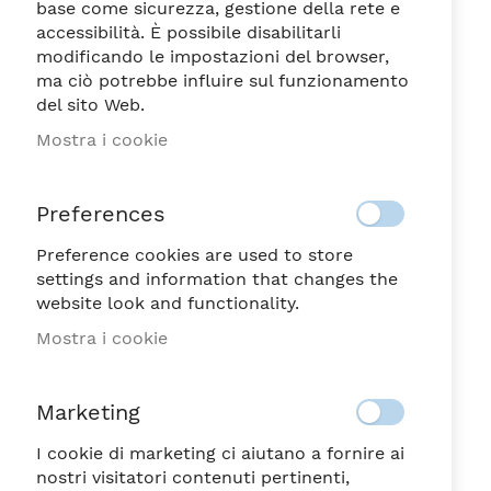
base come sicurezza, gestione della rete e
accessibilità. È possibile disabilitarli
modificando le impostazioni del browser,
ma ciò potrebbe influire sul funzionamento
del sito Web.
BALI BIANCO COPPA
Vai
Mostra i cookie
all'inizio
CM.24X12
della
64,70
galleria
€
Preferences
di
immagini
Preference cookies are used to store
NON DISPONIBILE
SKU
53875
settings and information that changes the
website look and functionality.
Sii il primo a recensire questo prodotto
Mostra i cookie
BALI BIANCO COPPA CM.24X12
Coppa di dimensioni 24x12 cm, in colore bianco,
Marketing
realizzato in ceramica ed ispirato nelle sue forme
alla natura e allo spirito esotico di luoghi lontani.
I cookie di marketing ci aiutano a fornire ai
nostri visitatori contenuti pertinenti,