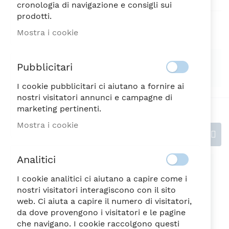
cronologia di navigazione e consigli sui
prodotti.
Aggiungi alla lista desideri
Mostra i cookie
SPEDIZIONE SEMPRE GRATUITA
Pubblicitari
Possibilità di reso entro 7 giorni
I cookie pubblicitari ci aiutano a fornire ai
nostri visitatori annunci e campagne di
marketing pertinenti.
Mostra i cookie
Recensioni
Analitici
Scrivi la tua recensione
I cookie analitici ci aiutano a capire come i
Valutazione
nostri visitatori interagiscono con il sito
web. Ci aiuta a capire il numero di visitatori,
da dove provengono i visitatori e le pagine
che navigano. I cookie raccolgono questi
1
2
3
4
5