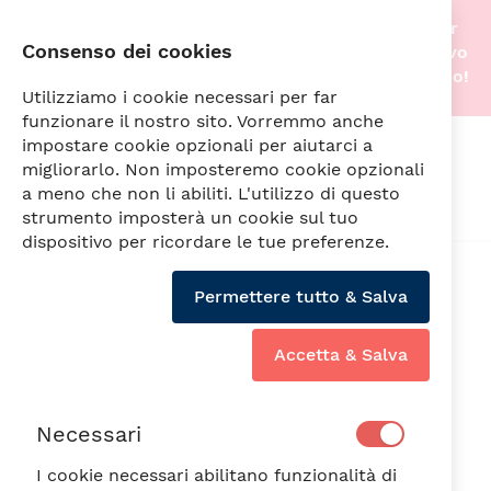
Stiamo traslocando nella nostra nuova sede! Per
Consenso dei cookies
questo motivo gli acquisti online saranno di nuovo
attivi non appena tutto sarà pronto. A prestissimo!
Utilizziamo i cookie necessari per far
funzionare il nostro sito. Vorremmo anche
impostare cookie opzionali per aiutarci a
Cerca
migliorarlo. Non imposteremo cookie opzionali
a meno che non li abiliti. L'utilizzo di questo
strumento imposterà un cookie sul tuo
dispositivo per ricordare le tue preferenze.
Vai
alla
Permettere tutto & Salva
fine
della
galleria
Accetta & Salva
di
immagini
Necessari
I cookie necessari abilitano funzionalità di