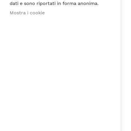
dati e sono riportati in forma anonima.
stella
Stelle
Stelle
Stelle
Stelle
Nickname
Mostra i cookie
Riepilogo
Recensione
Ho letto e accetto la
Privacy Policy
ai
sensi del Regolamento EU n. 679/2016