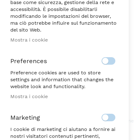
base come sicurezza, gestione della rete e
accessibilità. È possibile disabilitarli
modificando le impostazioni del browser,
ma ciò potrebbe influire sul funzionamento
del sito Web.
EYES LAMPADA
Vai
Mostra i cookie
all'inizio
CM.46x21x23
della
101,30
galleria
€
Preferences
di
immagini
Preference cookies are used to store
NON DISPONIBILE
SKU
54348
settings and information that changes the
website look and functionality.
Sii il primo a recensire questo prodotto
Mostra i cookie
EYES LAMPADA CM.46x21x23
Lampada di dimensioni 46x21x23 cm, realizzata in
Marketing
resina, con trame in rilievo e caratterizzata da forme
astratte e moderne.
I cookie di marketing ci aiutano a fornire ai
nostri visitatori contenuti pertinenti,