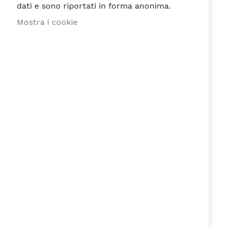
dati e sono riportati in forma anonima.
stella
Stelle
Stelle
Stelle
Stelle
Nickname
Mostra i cookie
Riepilogo
Recensione
Ho letto e accetto la
Privacy Policy
ai
sensi del Regolamento EU n. 679/2016