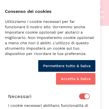
Stiamo traslocando nella nostra nuova sede! Per
Consenso dei cookies
questo motivo gli acquisti online saranno di nuovo
attivi non appena tutto sarà pronto. A prestissimo!
Utilizziamo i cookie necessari per far
funzionare il nostro sito. Vorremmo anche
impostare cookie opzionali per aiutarci a
Cerca
migliorarlo. Non imposteremo cookie opzionali
a meno che non li abiliti. L'utilizzo di questo
strumento imposterà un cookie sul tuo
dispositivo per ricordare le tue preferenze.
Vai
alla
Permettere tutto & Salva
fine
della
galleria
Accetta & Salva
di
immagini
Necessari
I cookie necessari abilitano funzionalità di