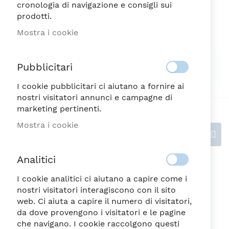
cronologia di navigazione e consigli sui
prodotti.
Aggiungi alla lista desideri
Mostra i cookie
SPEDIZIONE SEMPRE GRATUITA
Pubblicitari
Possibilità di reso entro 7 giorni
I cookie pubblicitari ci aiutano a fornire ai
nostri visitatori annunci e campagne di
marketing pertinenti.
Mostra i cookie
Recensioni
Analitici
Scrivi la tua recensione
I cookie analitici ci aiutano a capire come i
Valutazione
nostri visitatori interagiscono con il sito
web. Ci aiuta a capire il numero di visitatori,
da dove provengono i visitatori e le pagine
che navigano. I cookie raccolgono questi
1
2
3
4
5